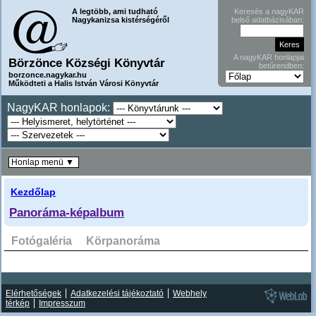
A legtöbb, ami tudható
Keresés a nagyKAR
Nagykanizsa kistérségéről
belső adatbázisában:
A nagyKAR honlapjai
Börzönce Községi Könyvtár
betűrendben:
borzonce.nagykar.hu
Működteti a Halis István Városi Könyvtár
NagyKAR honlapok:
Honlap menü ▼
Kezdőlap
Panoráma-képalbum
Fotógaléria
Körpanoráma
Elérhetőségek
Adatkezelési tájékoztató
Webhely
térkép
Impresszum