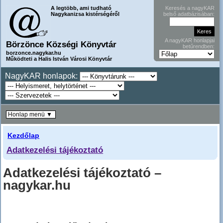
A legtöbb, ami tudható
Keresés a nagyKAR
Nagykanizsa kistérségéről
belső adatbázisában:
A nagyKAR honlapjai
Börzönce Községi Könyvtár
betűrendben:
borzonce.nagykar.hu
Működteti a Halis István Városi Könyvtár
NagyKAR honlapok:
Honlap menü ▼
Kezdőlap
Adatkezelési tájékoztató
Adatkezelési tájékoztató –
nagykar.hu