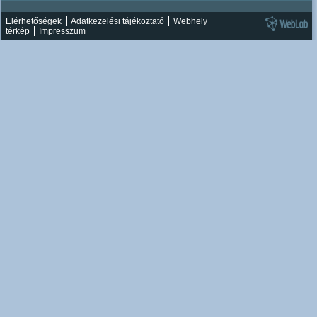
Elérhetőségek
Adatkezelési tájékoztató
Webhely
térkép
Impresszum