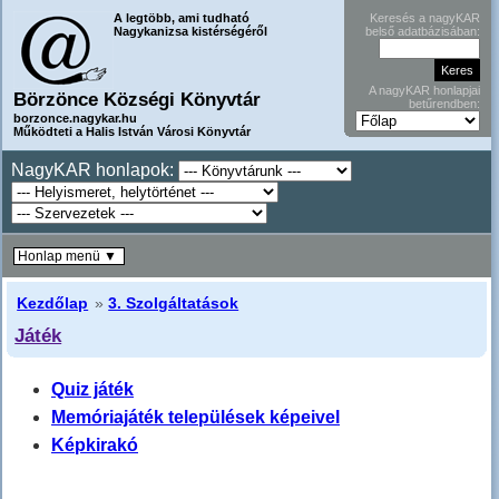
A legtöbb, ami tudható
Keresés a nagyKAR
Nagykanizsa kistérségéről
belső adatbázisában:
A nagyKAR honlapjai
Börzönce Községi Könyvtár
betűrendben:
borzonce.nagykar.hu
Működteti a Halis István Városi Könyvtár
NagyKAR honlapok:
Honlap menü ▼
Kezdőlap
»
3. Szolgáltatások
Játék
Quiz játék
Memóriajáték települések képeivel
Képkirakó