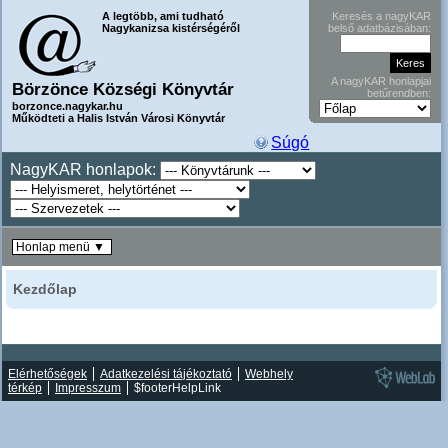
A legtöbb, ami tudható
Keresés a nagyKAR
Nagykanizsa kistérségéről
belső adatbázisában:
A nagyKAR honlapjai
Börzönce Községi Könyvtár
betűrendben:
borzonce.nagykar.hu
Működteti a Halis István Városi Könyvtár
Súgó
NagyKAR honlapok:
Honlap menü ▼
Kezdőlap
Elérhetőségek
Adatkezelési tájékoztató
Webhely
térkép
Impresszum
$footerHelpLink